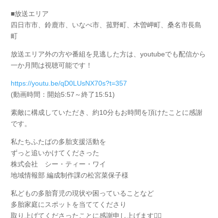
■放送エリア
四日市市、鈴鹿市、いなべ市、菰野町、木曽岬町、桑名市長島
町
放送エリア外の方や番組を見逃した方は、youtubeでも配信から
一か月間は視聴可能です！
https://youtu.be/qD0LUsNX70s?t=357
(動画時間：開始5:57～終了15:51)
素敵に構成していただき、約10分もお時間を頂けたことに感謝
です。
私たちふたばの多胎支援活動を
ずっと追いかけてくださった
株式会社 シー・ティー・ワイ
地域情報部 編成制作課の松宮菜保子様
私どもの多胎育児の現状や困っていることなど
多胎家庭にスポットを当ててくださり
取り上げてくださったことに感謝申し上げます🙇‍♀️