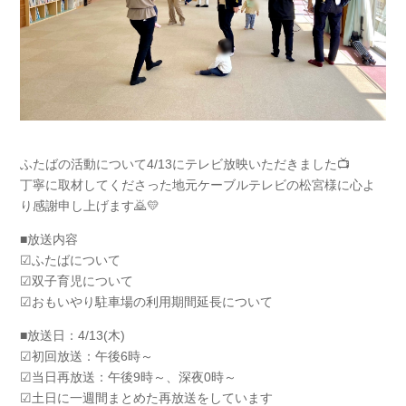
ふたばの活動について4/13にテレビ放映いただきました📺
丁寧に取材してくださった地元ケーブルテレビの松宮様に心よ
り感謝申し上げます🙇💛
■放送内容
☑ふたばについて
☑双子育児について
☑おもいやり駐車場の利用期間延長について
■放送日：4/13(木)
☑初回放送：午後6時～
☑当日再放送：午後9時～、深夜0時～
☑土日に一週間まとめた再放送をしています