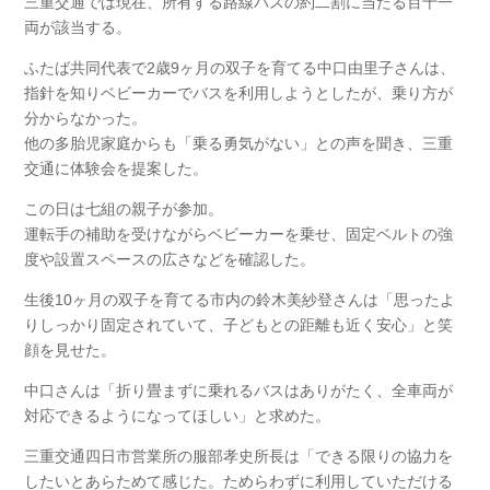
三重交通では現在、所有する路線バスの約二割に当たる百十一
両が該当する。
ふたば共同代表で2歳9ヶ月の双子を育てる中口由里子さんは、
指針を知りベビーカーでバスを利用しようとしたが、乗り方が
分からなかった。
他の多胎児家庭からも「乗る勇気がない」との声を聞き、三重
交通に体験会を提案した。
この日は七組の親子が参加。
運転手の補助を受けながらベビーカーを乗せ、固定ベルトの強
度や設置スペースの広さなどを確認した。
生後10ヶ月の双子を育てる市内の鈴木美紗登さんは「思ったよ
りしっかり固定されていて、子どもとの距離も近く安心」と笑
顔を見せた。
中口さんは「折り畳まずに乗れるバスはありがたく、全車両が
対応できるようになってほしい」と求めた。
三重交通四日市営業所の服部孝史所長は「できる限りの協力を
したいとあらためて感じた。ためらわずに利用していただける