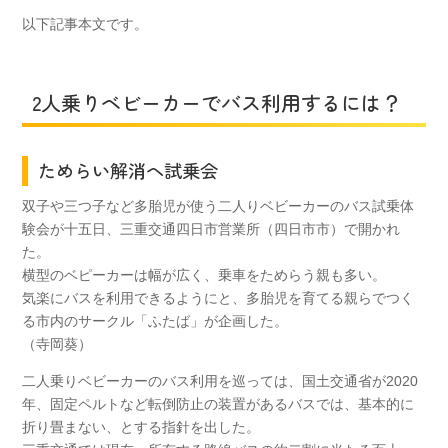
以下記事本文です。
2人乗りベビーカーでバス利用するには？
ためらい解消ヘ試乗会
双子や三つ子など多胎児が使う二人りベビーカーのバス試乗体
験会が十五日、三重交通四日市営業所（四日市市）で開かれ
た。
横型のベピーカーは幅が広く、乗車をためらう親も多い。
気楽にバスを利用できるようにと、多胎児を育てる親らでつく
る市内のサークル「ふたば」が企画した。
（寺岡葵）
二人乗りベビーカーのバス利用を巡っては、国土交通省が2020
年、固定ペルトなど転倒防止の装置があるバスでは、基本的に
折り畳まない、とする指針を出した。