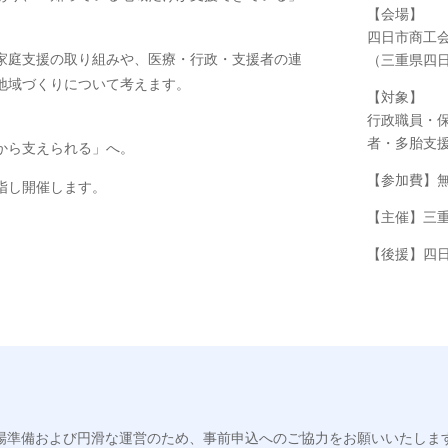
【会場】
四日市商工会
家庭支援の取り組みや、医療・行政・支援者の連
（三重県四日
地域づくりについて考えます。
【対象】
行政職員・
者・多胎支
から支えられる」へ。
【参加費】
指し開催します。
【主催】三
【後援】四
場準備および円滑な運営のため、事前申込へのご協力をお願いいたしま