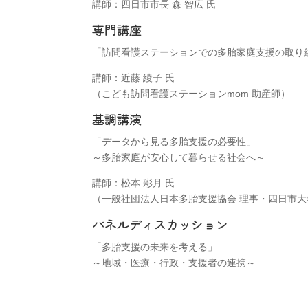
講師：四日市市長 森 智広 氏
専門講座
「訪問看護ステーションでの多胎家庭支援の取り
講師：近藤 綾子 氏
（こども訪問看護ステーションmom 助産師）
基調講演
「データから見る多胎支援の必要性」
～多胎家庭が安心して暮らせる社会へ～
講師：松本 彩月 氏
（一般社団法人日本多胎支援協会 理事・四日市大
パネルディスカッション
「多胎支援の未来を考える」
～地域・医療・行政・支援者の連携～