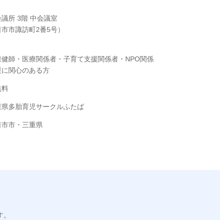
議所 3階 中会議室
市市諏訪町2番5号）
保健師・医療関係者・子育て支援関係者・NPO関係
援に関心のある方
無料
重県多胎育児サークルふたば
日市市・三重県
す。