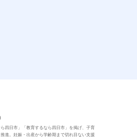
）
なら四日市」「教育するなら四日市」を掲げ、子育
て推進。妊娠・出産から学齢期まで切れ目ない支援